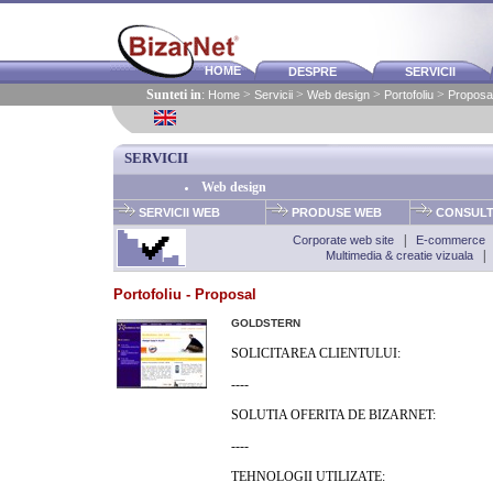
HOME
DESPRE
SERVICII
Sunteti in
:
Home
>
Servicii
>
Web design
>
Portofoliu
>
Proposa
SERVICII
Web design
SERVICII WEB
PRODUSE WEB
CONSULT
Corporate web site
|
E-commerce
Multimedia & creatie vizuala
Portofoliu - Proposal
GOLDSTERN
SOLICITAREA CLIENTULUI:
----
SOLUTIA OFERITA DE BIZARNET:
----
TEHNOLOGII UTILIZATE: