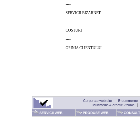
----
SERVICII BIZARNET:
----
COSTURI
----
OPINIA CLIENTULUI
----
Corporate web site
|
E-commerce
Multimedia & creatie vizuala
SERVICII WEB
PRODUSE WEB
CONSULT