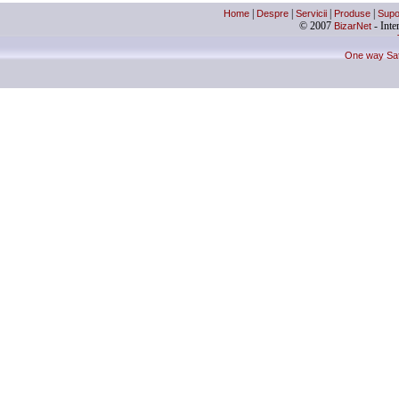
Home
|
Despre
|
Servicii
|
Produse
|
Supo
© 2007
BizarNet
- Inter
One way Sate